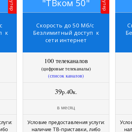
Роутер
Роутер
"ТВком 50"
с
Скорость до 50 Мб/с
С
п к
Безлимитный доступ к
Б
сети интернет
100 телеканалов
(
цифровые телеканалы
)
(список каналов)
39
0
р.4
к.
в месяц
луги:
Условие предоставления услуги:
Усло
либо
наличие ТВ-приставки, либо
нал