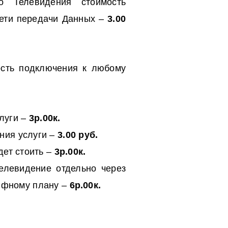
о Телевидения стоимость
Сети передачи Данных –
3.00
ость подключения к любому
луги –
3р.00к.
ния услуги –
3.00 руб.
дет стоить –
3р.00к.
елевидение отдельно через
рифному плану –
6р.00к.