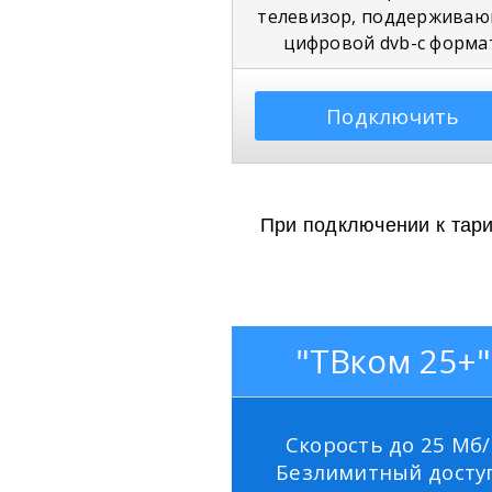
телевизор, поддержива
цифровой dvb-c форм
Подключить
При подключении к тари
"ТВком 25+"
Скорость до 25 Мб/
Безлимитный досту