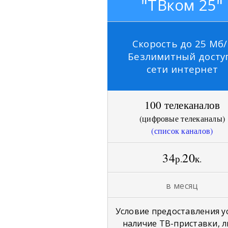
"ТВком 25"
Скорость до 25 Мб/
Безлимитный досту
сети интернет
100 телеканалов
(
цифровые телеканалы
)
(список каналов)
34
20
р
к
.
.
в месяц
Условие предоставления ус
наличие ТВ-приставки, 