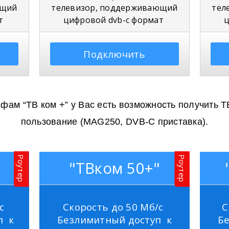
ющий
телевизор, поддерживающий
тел
ат
цифровой dvb-c формат
ц
Подключить
фам “ТВ ком +” у Вас есть возможность получить Т
пользование (MAG250, DVB-C приставка).
Роутер
Роутер
"ТВком 50+"
с
Скорость до 50 Мб/с
С
п к
Безлимитный доступ к
Б