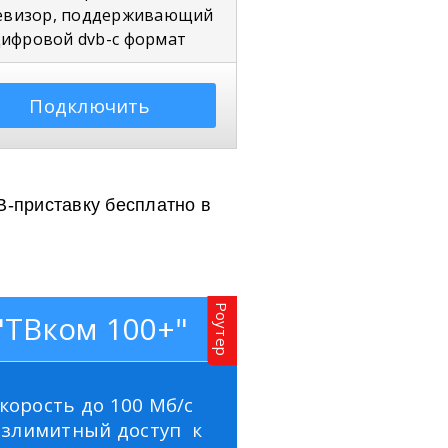
евизор, поддерживающий
ифровой dvb-c формат
Подключить
В-приставку бесплатно в
Роутер
"ТВком 100+"
корость до 100 Мб/с
езлимитный доступ к