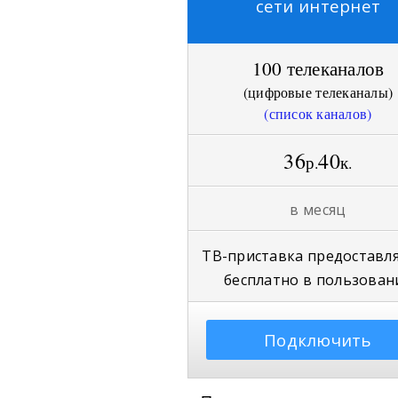
сети интернет
100 телеканалов
(
цифровые телеканалы
)
(список каналов
)
36
40
р
к
.
.
в месяц
ТВ-приставка
предоставл
бесплатно в пользован
Подключить