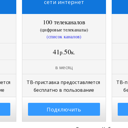
сети интернет
100 телеканалов
(
цифровые телеканалы
)
(список каналов)
41
50
р.
к.
в месяц
яется
ТВ-приставка
предоставляется
ТВ-п
ие
бесплатно в пользование
б
Подключить