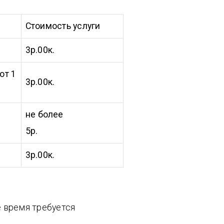
Стоимость услуги
3р.00к.
от 1
3р.00к.
не более
5р.
3р.00к.
е время требуется