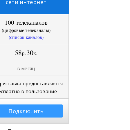
сети интернет
100 телеканалов
(
цифровые телеканалы
)
(список каналов)
58
30
р.
к.
в месяц
риставка
предоставляется
есплатно в пользование
Подключить