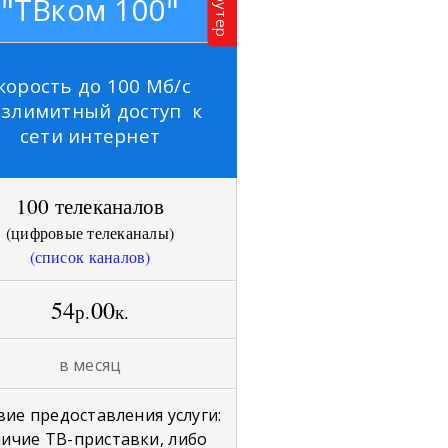
Роутер
"ТВком 100"
корость до 100 Мб/с
езлимитный доступ к
сети интернет
100 телеканалов
(
цифровые телеканалы
)
(список каналов)
54
00
р.
к.
в месяц
вие предоставления услуги:
ичие ТВ-приставки, либо